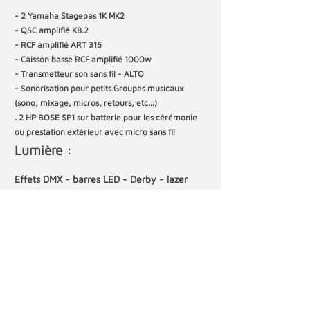
- 2 Yamaha Stagepas 1K MK2
- QSC amplifié K8.2
- RCF amplifié ART 315
- Caisson basse RCF amplifié 1000w
- Transmetteur son sans fil - ALTO
- Sonorisation pour petits Groupes musicaux
(sono, mixage, micros, retours, etc...)
. 2 HP BOSE SP1 sur batterie pour les cérémonie
ou prestation extérieur avec micro sans fil
Lumière
:
Effets DMX - barres LED - Derby - lazer
- BROUILLARD - LYRES
spot 6x 18w sans fil de couleurs
Éclairage indirect du lieu de
votre événement
C'est aussi donner à vos invités le
charme du lieux avec un éclairage
correspondant à la couleur de votre