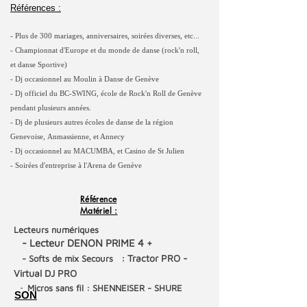
Références :
- Plus de 300 mariages, anniversaires, soirées diverses, etc...
- Championnat d'Europe et du monde de danse (rock'n roll,
et
danse Sportive)
- Dj occasionnel au Moulin à Danse de Genève
- Dj officiel du BC-SWING, école de Rock'n Roll de Genève
pendant
plusieurs années.
- Dj de plusieurs autres écoles de danse de la région
Genevoise,
Anmassienne, et Annecy
- Dj occasionnel au MACUMBA, et Casino de St Julien
- Soirées d'entreprise à l'Arena de Genève
Référence
Matériel :
Lecteurs numéri
ques
- Lecteur DENON PRIME 4 +
:
Tractor PRO -
- Softs de mix Secours
Virtual DJ PRO
Micros sans fi
l
:
SHENNEISER - SHURE
-
SON